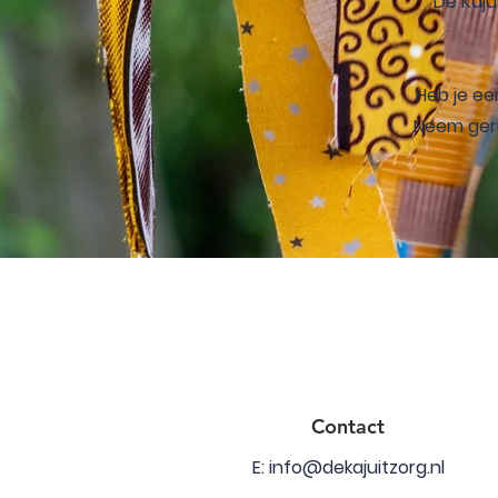
De Kaju
Heb je ee
Neem geru
Contact
E:
info@dekajuitzorg.nl