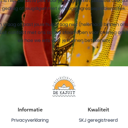
it is niet de juiste plek voor jeugdigen met seksueel oversc
gedrag of jeugdigen met ernstige agressieproblematiek.
n vraag of past jouw hulpvraag niet (helemaal) binnen o
st contact met ons op, we staan open voor overleg om te
en hoe we iets voor je kunnen betekenen!
Informatie
Kwaliteit
Privacyverklaring
SKJ geregistreerd