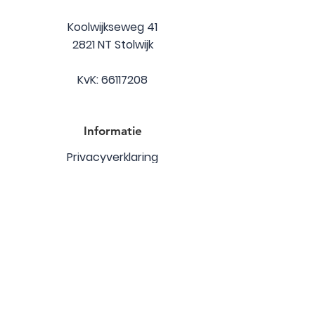
Koolwijkseweg 41
2821 NT Stolwijk
KvK:
66117208
Informatie
Privacyverklaring
Klachten en vertrouwenspersoon
Kwaliteit
SKJ geregistreerd