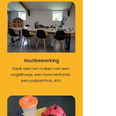
ondersteunen we de kinderen in 
het uitbreiden van hun 
spelvaardigheden.
Houtbewerking
Denk aan het maken van een 
vogelhuisje, een insectenhotel, 
een poppenhuis, etc.