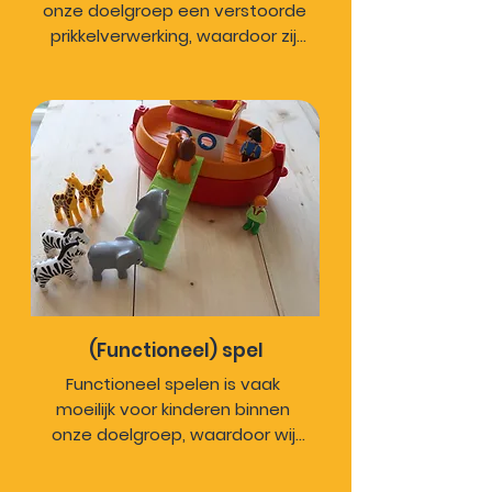
onze doelgroep een verstoorde 
prikkelverwerking, waardoor zij 
snel overprikkeld raken. 
Sensorisch spel prikkelt alle 
zintuigen en stimuleert de 
hersenontwikkeling bij kinderen. 
Het spelen met sensorisch 
materiaal helpt bij het 
verwerken van prikkels en kan 
spanning verminderen.
(Functioneel) spel
Functioneel spelen is vaak 
moeilijk voor kinderen binnen 
onze doelgroep, waardoor wij 
dit dagelijks laten terugkomen 
in ons dagprogramma. Hierdoor 